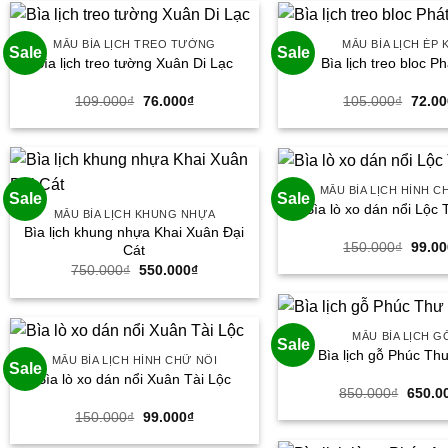
95.000₫.
MẪU BÌA LỊCH TREO TƯỜNG
MẪU BÌA LỊCH ÉP 
Sale
Sale
Bìa lịch treo tường Xuân Di Lạc
Bìa lịch treo bloc Ph
Giá
Giá
Giá
109.000
₫
76.000
₫
105.000
₫
72.00
gốc
hiện
gốc
là:
tại
là:
109.000₫.
là:
105.0
76.000₫.
MẪU BÌA LỊCH HÌNH C
Sale
Sale
Bìa lò xo dán nổi Lộc 
MẪU BÌA LỊCH KHUNG NHỰA
Bìa lịch khung nhựa Khai Xuân Đại
Giá
150.000
₫
99.00
Cát
gốc
Giá
Giá
750.000
₫
550.000
₫
là:
gốc
hiện
150.0
là:
tại
750.000₫.
là:
550.000₫.
MẪU BÌA LỊCH G
Sale
Bìa lịch gỗ Phúc Th
MẪU BÌA LỊCH HÌNH CHỮ NỔI
Sale
Bìa lò xo dán nổi Xuân Tài Lộc
Giá
850.000
₫
650.0
gốc
Giá
Giá
150.000
₫
99.000
₫
là:
gốc
hiện
850.00
là:
tại