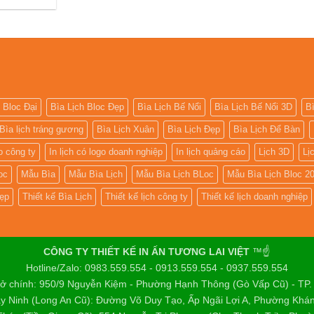
 Bloc Đại
Bìa Lịch Bloc Đẹp
Bìa Lịch Bế Nổi
Bìa Lịch Bế Nổi 3D
B
Bìa lịch tráng gương
Bìa Lịch Xuân
Bìa Lịch Đẹp
Bìa Lịch Để Bàn
go công ty
In lịch có logo doanh nghiệp
In lịch quảng cáo
Lịch 3D
Lị
oc
Mẫu Bìa
Mẫu Bìa Lịch
Mẫu Bìa Lịch BLoc
Mẫu Bìa Lịch Bloc 2
ẹp
Thiết kế Bìa Lịch
Thiết kế lịch công ty
Thiết kế lịch doanh nghiệp
CÔNG TY THIẾT KẾ IN ẤN TƯƠNG LAI VIỆT
™☝️
Hotline/Zalo: 0983.559.554 - 0913.559.554 - 0937.559.554
sở chính: 950/9 Nguyễn Kiệm - Phường Hạnh Thông (Gò Vấp Cũ) - TP
y Ninh (Long An Cũ): Đường Võ Duy Tạo, Ấp Ngãi Lợi A, Phường Khá