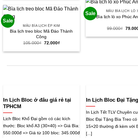
150.000₫.
là:
99.000₫.
MẪU BÌA LỊCH LÒ
Sale
Bìa lịch lò xo Phúc A
Sale
MẪU BÌA LỊCH ÉP KIM
Giá
99.000
₫
79.00
Bìa lịch treo bloc Mã Đáo Thành
gốc
là:
Công
99.000
Giá
Giá
105.000
₫
72.000
₫
gốc
hiện
là:
tại
105.000₫.
là:
72.000₫.
In Lịch Bloc ở đâu giá rẻ tại
In Lịch Bloc Đại Tặng
TPHCM
In Lịch Tết TLV Chuyên cu
Lịch Bloc Khổ Đại gồm có các kích
Bloc Đại Tặng Bìa Treo có
thước: Bloc khổ A3 (30×40) => Giá Bìa:
15×20 thường đi kèm với B
550.000đ => Giá từ 100 bloc: 345.000đ
[...]