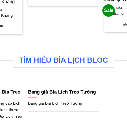
gốc
hiện
là:
tại
MẪU B
280.000₫.
là:
Sale
 XO
Bìa lịch
130.000₫.
n Khang
1
Giá
0
₫
hiện
tại
₫.
là:
79.000₫.
TÌM HIỂU BÌA LỊCH BLOC
 Bìa Treo
Bảng giá Bìa Lịch Treo Tường
ng cấp Lịch
Bảng giá Bìa Lịch Treo Tường
 kích thước
ìa Lịch Treo