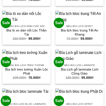
gốc
hiện
gốc
hiện
là:
tại
là:
tại
109.000₫.
là:
150.000₫.
là:
76.000₫.
99.000₫
Sale
Sale
MẪU BÌA LỊCH HÌNH CHỮ NỔI
MẪU BÌA LỊCH OFFET
Bìa lò xo dán nổi Lộc Thần
Bìa lịch bloc trung Tết An
Tài
Khang
Giá
Giá
Giá
Giá
150.000
₫
99.000
₫
72.000
₫
59.000
₫
gốc
hiện
gốc
hiện
là:
tại
là:
tại
150.000₫.
là:
72.000₫.
là:
99.000₫.
59.000₫.
Sale
Sale
MẪU BÌA LỊCH TREO TƯỜNG
MẪU BÌA LỊCH LAMINATE
Bìa lịch treo tường Xuân Lộc
Bìa Lịch gỗ laminate Lịch
Phát
Công Giáo
Giá
Giá
Giá
Giá
109.000
₫
76.000
₫
180.000
₫
95.000
₫
gốc
hiện
gốc
hiện
là:
tại
là:
tại
109.000₫.
là:
180.000₫.
là:
76.000₫.
95.000₫
Sale
Sale
MẪU BÌA LỊCH BLOC LAMINATE
MẪU BÌA LỊCH OFFET