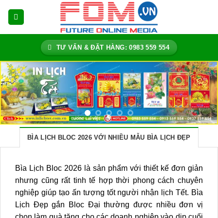
Bỏ
qua
nội
dung
TƯ VẤN & ĐẶT HÀNG: 0983 559 554
BÌA LỊCH BLOC 2026 VỚI NHIỀU MẪU BÌA LỊCH ĐẸP
Bìa Lịch Bloc 2026 là sản phẩm với thiết kế đơn giản
nhưng cũng rất tinh tế hợp thời phong cách chuyên
nghiệp giúp tạo ấn tượng tốt người nhận lịch Tết. Bìa
Lịch Đẹp gắn Bloc Đại thường được nhiều đơn vị
chọn làm quà tặng cho các doanh nghiệp vào dịp cuối