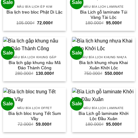
Sale
Sale
MẪU BÌA LỊCH ÉP KIM
MẪU BÌA LỊCH LAMINATE
Bìa Lịch gỗ laminate Túi
Bìa lịch treo bloc Phật Di Lặc
Vàng Tài Lộc
Giá
Giá
Giá
Giá
105.000
₫
72.000
₫
180.000
₫
95.000
₫
gốc
hiện
gốc
hiện
là:
tại
là:
tại
105.000₫.
là:
180.000₫.
là:
72.000₫.
95.000₫
Sale
Sale
MẪU BÌA LỊCH KHUNG GẬP
MẪU BÌA LỊCH KHUNG NHỰA
Bìa lịch gập khung nâu Mã
Bìa lịch khung nhựa Khai
Đáo Thành Công
Xuân Khởi Lộc
Giá
Giá
Giá
Giá
280.000
₫
130.000
₫
750.000
₫
550.000
₫
gốc
hiện
gốc
hiện
là:
tại
là:
tại
280.000₫.
là:
750.000₫.
là:
130.000₫.
550.000
Sale
Sale
MẪU BÌA LỊCH OFFET
MẪU BÌA LỊCH LAMINATE
Bìa lịch bloc trung Tết Sum
Bìa Lịch gỗ laminate Khởi
Vầy
Lộc Đầu Xuân
Giá
Giá
Giá
Giá
72.000
₫
59.000
₫
180.000
₫
95.000
₫
gốc
hiện
gốc
hiện
là:
tại
là:
tại
72.000₫.
là:
180.000₫.
là: