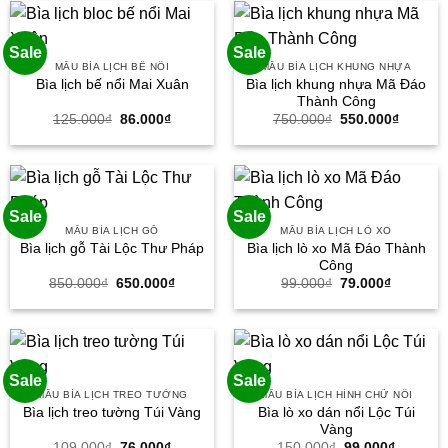
59.000₫.
95.000₫
Sale
Sale
MẪU BÌA LỊCH BẾ NỔI
MẪU BÌA LỊCH KHUNG NHỰA
Bìa lịch khung nhựa Mã Đáo
Bìa lịch bế nổi Mai Xuân
Thành Công
Giá
Giá
Giá
Giá
125.000
₫
86.000
₫
750.000
₫
550.000
₫
gốc
hiện
gốc
hiện
là:
tại
là:
tại
125.000₫.
là:
750.000₫.
là:
86.000₫.
550.000
Sale
Sale
MẪU BÌA LỊCH GỖ
MẪU BÌA LỊCH LÒ XO
Bìa lịch lò xo Mã Đáo Thành
Bìa lịch gỗ Tài Lộc Thư Pháp
Công
Giá
Giá
Giá
Giá
850.000
₫
650.000
₫
99.000
₫
79.000
₫
gốc
hiện
gốc
hiện
là:
tại
là:
tại
850.000₫.
là:
99.000₫.
là:
650.000₫.
79.000₫.
Sale
Sale
MẪU BÌA LỊCH TREO TƯỜNG
MẪU BÌA LỊCH HÌNH CHỮ NỔI
Bìa lò xo dán nổi Lộc Túi
Bìa lịch treo tường Túi Vàng
Vàng
Giá
Giá
Giá
Giá
109.000
₫
76.000
₫
150.000
₫
99.000
₫