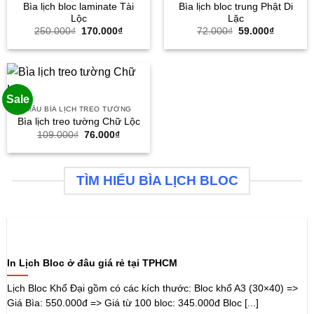
Bìa lịch bloc laminate Tài
Bìa lịch bloc trung Phật Di
Lộc
Lặc
Giá
Giá
Giá
Giá
250.000
₫
170.000
₫
72.000
₫
59.000
₫
gốc
hiện
gốc
hiện
là:
tại
là:
tại
250.000₫.
là:
72.000₫.
là:
170.000₫.
59.000₫.
Sale
MẪU BÌA LỊCH TREO TƯỜNG
Bìa lịch treo tường Chữ Lộc
Giá
Giá
109.000
₫
76.000
₫
gốc
hiện
là:
tại
109.000₫.
là:
76.000₫.
TÌM HIỂU BÌA LỊCH BLOC
In Lịch Bloc ở đâu giá rẻ tại TPHCM
Lịch Bloc Khổ Đại gồm có các kích thước: Bloc khổ A3 (30×40) =>
Giá Bìa: 550.000đ => Giá từ 100 bloc: 345.000đ Bloc [...]