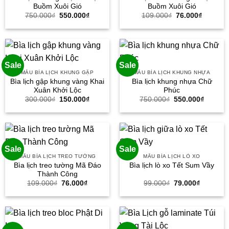
Buồm Xuôi Gió
Buồm Xuôi Gió
Giá
Giá
Giá
Giá
750.000
₫
550.000
₫
109.000
₫
76.000
₫
gốc
hiện
gốc
hiện
là:
tại
là:
tại
750.000₫.
là:
109.000₫.
là:
550.000₫.
76.000₫
Sale
Sale
MẪU BÌA LỊCH KHUNG GẬP
MẪU BÌA LỊCH KHUNG NHỰA
Bìa lịch gập khung vàng Khai
Bìa lịch khung nhựa Chữ
Xuân Khởi Lộc
Phúc
Giá
Giá
Giá
Giá
300.000
₫
150.000
₫
750.000
₫
550.000
₫
gốc
hiện
gốc
hiện
là:
tại
là:
tại
300.000₫.
là:
750.000₫.
là:
150.000₫.
550.000
Sale
Sale
MẪU BÌA LỊCH TREO TƯỜNG
MẪU BÌA LỊCH LÒ XO
Bìa lịch treo tường Mã Đáo
Bìa lịch lò xo Tết Sum Vầy
Thành Công
Giá
Giá
Giá
Giá
109.000
₫
76.000
₫
99.000
₫
79.000
₫
gốc
hiện
gốc
hiện
là:
tại
là:
tại
109.000₫.
là:
99.000₫.
là:
76.000₫.
79.000₫.