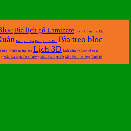
Bloc
Bìa lịch gỗ Laminate
Bìa lịch Laminas
Bìa
Xuân
Bìa treo bloc
Bìa Lịch Đẹp
Bìa Lịch Để Bàn
Lịch 3D
nghiệp
In lịch quảng cáo
Lịch công ty
Lịch công ty
ng
Mẫu Bìa Lịch Treo Tường
Mẫu Bìa Lịch Tết
Mẫu Bìa Lịch Đẹp
Thiết kế