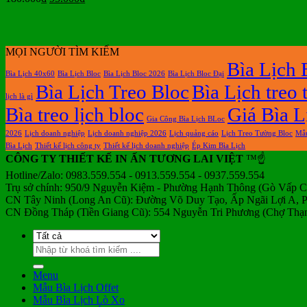
gốc
hiện
là:
tại
180.000₫.
là:
95.000₫.
MỌI NGƯỜI TÌM KIẾM
Bìa Lịch 
Bìa Lịch 40x60
Bìa Lịch Bloc
Bìa Lịch Bloc 2026
Bìa Lịch Bloc Đại
Bìa Lịch Treo Bloc
Bìa Lịch treo
lịch là gì
Bìa treo lịch bloc
Giá Bìa L
Gia Công Bìa Lịch BLoc
2026
Lịch doanh nghiệp
Lịch doanh nghiệp 2026
Lịch quảng cáo
Lịch Treo Tường Bloc
Mẫu
Bìa Lịch
Thiết kế lịch công ty
Thiết kế lịch doanh nghiệp
Ép Kim Bìa Lịch
CÔNG TY THIẾT KẾ IN ẤN TƯƠNG LAI VIỆT
™☝️
Hotline/Zalo: 0983.559.554 - 0913.559.554 - 0937.559.554
Trụ sở chính: 950/9 Nguyễn Kiệm - Phường Hạnh Thông (Gò Vấp 
CN Tây Ninh (Long An Cũ): Đường Võ Duy Tạo, Ấp Ngãi Lợi A,
CN Đồng Tháp (Tiền Giang Cũ): 554 Nguyễn Tri Phương (Chợ Thạn
Tìm
kiếm:
Menu
Mẫu Bìa Lịch Offet
Mẫu Bìa Lịch Lò Xo