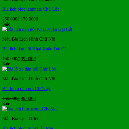
Bìa lịch bloc laminate Chữ Lộc
Giá
Giá
250.000
₫
170.000
₫
gốc
hiện
Sale
là:
tại
250.000₫.
là:
Mẫu Bìa Lịch Hình Chữ Nổi
170.000₫.
Bìa lịch dán nổi Khai Xuân Đại Cát
Giá
Giá
150.000
₫
99.000
₫
gốc
hiện
Sale
là:
tại
150.000₫.
là:
Mẫu Bìa Lịch Hình Chữ Nổi
99.000₫.
Bìa lò xo dán nổi Chữ Lộc
Giá
Giá
150.000
₫
99.000
₫
gốc
hiện
Sale
là:
tại
150.000₫.
là:
Mẫu Bìa Lịch Offet
99.000₫.
Bìa lịch bloc trung Cây Mai