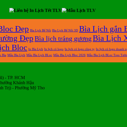
Bloc Đẹp
Bìa Lịch gắn 
Bìa Lịch Bế Nổi
Bìa Lịch Bế Nổi 3D
 tường Đẹp
Bìa Lịch 
Bìa lịch tráng gương
ịch Bloc
In Bìa Lịch
In lịch có logo
In lịch có logo công ty
In lịch có logo doanh 
 Bìa
Mẫu Bìa Lịch
Mẫu Bìa Lịch BLoc
Mẫu Bìa Lịch Bloc 2026
Mẫu Bìa Lịch BLoc Treo Tườ
Cũ) - TP. HCM
 Phường Khánh Hậu
h Trị) - Phường Mỹ Tho