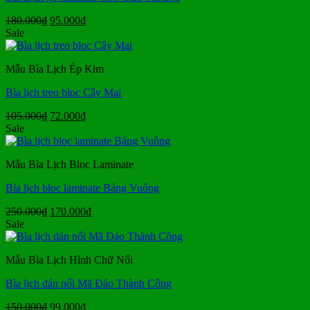
Giá
Giá
180.000
₫
95.000
₫
gốc
hiện
Sale
là:
tại
180.000₫.
là:
Mẫu Bìa Lịch Ép Kim
95.000₫.
Bìa lịch treo bloc Cây Mai
Giá
Giá
105.000
₫
72.000
₫
gốc
hiện
Sale
là:
tại
105.000₫.
là:
Mẫu Bìa Lịch Bloc Laminate
72.000₫.
Bìa lịch bloc laminate Bảng Vuông
Giá
Giá
250.000
₫
170.000
₫
gốc
hiện
Sale
là:
tại
250.000₫.
là:
Mẫu Bìa Lịch Hình Chữ Nổi
170.000₫.
Bìa lịch dán nổi Mã Đáo Thành Công
Giá
Giá
150.000
₫
99.000
₫