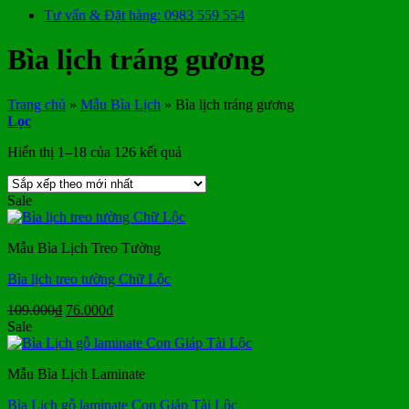
Tư vấn & Đặt hàng: 0983 559 554
Bìa lịch tráng gương
Trang chủ
»
Mẫu Bìa Lịch
»
Bìa lịch tráng gương
Lọc
Đã
Hiển thị 1–18 của 126 kết quả
sắp
xếp
Sale
theo
mới
nhất
Mẫu Bìa Lịch Treo Tường
Bìa lịch treo tường Chữ Lộc
Giá
Giá
109.000
₫
76.000
₫
gốc
hiện
Sale
là:
tại
109.000₫.
là:
Mẫu Bìa Lịch Laminate
76.000₫.
Bìa Lịch gỗ laminate Con Giáp Tài Lộc