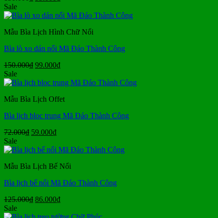
gốc
hiện
Sale
là:
tại
150.000₫.
là:
Mẫu Bìa Lịch Hình Chữ Nổi
99.000₫.
Bìa lò xo dán nổi Mã Đáo Thành Công
Giá
Giá
150.000
₫
99.000
₫
gốc
hiện
Sale
là:
tại
150.000₫.
là:
Mẫu Bìa Lịch Offet
99.000₫.
Bìa lịch bloc trung Mã Đáo Thành Công
Giá
Giá
72.000
₫
59.000
₫
gốc
hiện
Sale
là:
tại
72.000₫.
là:
Mẫu Bìa Lịch Bế Nổi
59.000₫.
Bìa lịch bế nổi Mã Đáo Thành Công
Giá
Giá
125.000
₫
86.000
₫
gốc
hiện
Sale
là:
tại