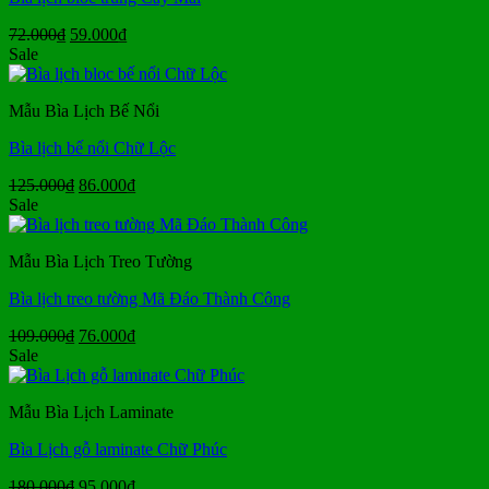
Giá
Giá
72.000
₫
59.000
₫
gốc
hiện
Sale
là:
tại
72.000₫.
là:
Mẫu Bìa Lịch Bế Nổi
59.000₫.
Bìa lịch bế nổi Chữ Lộc
Giá
Giá
125.000
₫
86.000
₫
gốc
hiện
Sale
là:
tại
125.000₫.
là:
Mẫu Bìa Lịch Treo Tường
86.000₫.
Bìa lịch treo tường Mã Đáo Thành Công
Giá
Giá
109.000
₫
76.000
₫
gốc
hiện
Sale
là:
tại
109.000₫.
là:
Mẫu Bìa Lịch Laminate
76.000₫.
Bìa Lịch gỗ laminate Chữ Phúc
Giá
Giá
180.000
₫
95.000
₫