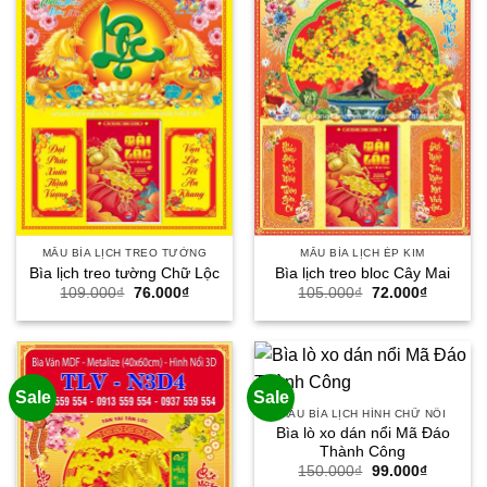
MẪU BÌA LỊCH TREO TƯỜNG
MẪU BÌA LỊCH ÉP KIM
Bìa lịch treo tường Chữ Lộc
Bìa lịch treo bloc Cây Mai
Giá
Giá
Giá
Giá
109.000
₫
76.000
₫
105.000
₫
72.000
₫
gốc
hiện
gốc
hiện
là:
tại
là:
tại
109.000₫.
là:
105.000₫.
là:
76.000₫.
72.000₫.
Sale
Sale
MẪU BÌA LỊCH HÌNH CHỮ NỔI
Bìa lò xo dán nổi Mã Đáo
Thành Công
Giá
Giá
150.000
₫
99.000
₫
gốc
hiện