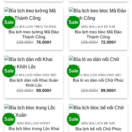
là:
tại
là:
tại
72.000₫.
là:
125.000₫.
là:
59.000₫.
86.000₫.
Sale
Sale
MẪU BÌA LỊCH TREO TƯỜNG
MẪU BÌA LỊCH ÉP KIM
Bìa lịch treo tường Mã Đáo
Bìa lịch treo bloc Mã Đáo
Thành Công
Thành Công
Giá
Giá
Giá
Giá
109.000
₫
76.000
₫
105.000
₫
72.000
₫
gốc
hiện
gốc
hiện
là:
tại
là:
tại
109.000₫.
là:
105.000₫.
là:
76.000₫.
72.000₫.
Sale
Sale
MẪU BÌA LỊCH HÌNH CHỮ NỔI
MẪU BÌA LỊCH HÌNH CHỮ NỔI
Bìa lịch dán nổi Khai Xuân
Bìa lò xo dán nổi Chữ Phúc
Khởi Lộc
Giá
Giá
Giá
Giá
150.000
₫
99.000
₫
150.000
₫
99.000
₫
gốc
hiện
gốc
hiện
là:
tại
là:
tại
150.000₫.
là:
150.000₫.
là:
99.000₫.
99.000₫.
Sale
Sale
MẪU BÌA LỊCH OFFET
MẪU BÌA LỊCH BẾ NỔI
Bìa lịch bloc trung Lộc Khai
Bìa lịch bế nổi Chữ Phúc