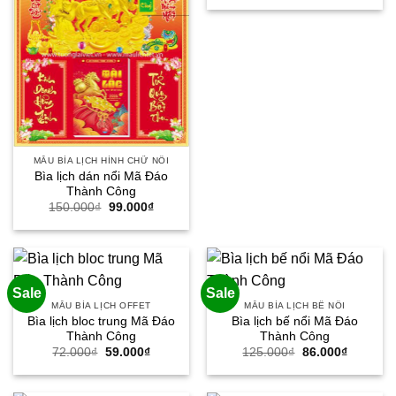
là:
tại
150.000₫.
là:
99.000₫.
MẪU BÌA LỊCH HÌNH CHỮ NỔI
Bìa lịch dán nổi Mã Đáo
Thành Công
Giá
Giá
150.000
₫
99.000
₫
gốc
hiện
là:
tại
150.000₫.
là:
99.000₫.
Sale
Sale
MẪU BÌA LỊCH OFFET
MẪU BÌA LỊCH BẾ NỔI
Bìa lịch bloc trung Mã Đáo
Bìa lịch bế nổi Mã Đáo
Thành Công
Thành Công
Giá
Giá
Giá
Giá
72.000
₫
59.000
₫
125.000
₫
86.000
₫
gốc
hiện
gốc
hiện
là:
tại
là:
tại
72.000₫.
là:
125.000₫.
là: