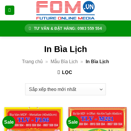
Bỏ
qua
nội
dung
TƯ VẤN & ĐẶT HÀNG: 0983 559 554
In Bìa Lịch
Trang chủ
»
Mẫu Bìa Lịch
»
In Bìa Lịch
LỌC
Sale
Sale