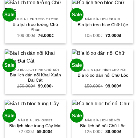
59.000₫.
86.000₫.
Sale
Sale
MẪU BÌA LỊCH TREO TƯỜNG
MẪU BÌA LỊCH ÉP KIM
Bìa lịch treo tường Chữ
Bìa lịch treo bloc Chữ Lộc
Phúc
Giá
Giá
Giá
Giá
109.000
₫
76.000
₫
105.000
₫
72.000
₫
gốc
hiện
gốc
hiện
là:
tại
là:
tại
109.000₫.
là:
105.000₫.
là:
76.000₫.
72.000₫.
Sale
Sale
MẪU BÌA LỊCH HÌNH CHỮ NỔI
MẪU BÌA LỊCH HÌNH CHỮ NỔI
Bìa lịch dán nổi Khai Xuân
Bìa lò xo dán nổi Chữ Lộc
Đại Cát
Giá
Giá
Giá
Giá
150.000
₫
99.000
₫
150.000
₫
99.000
₫
gốc
hiện
gốc
hiện
là:
tại
là:
tại
150.000₫.
là:
150.000₫.
là:
99.000₫.
99.000₫.
Sale
Sale
MẪU BÌA LỊCH OFFET
MẪU BÌA LỊCH BẾ NỔI
Bìa lịch bloc trung Cây Mai
Bìa lịch bế nổi Chữ Lộc
Giá
Giá
Giá
Giá
72.000
₫
59.000
₫
125.000
₫
86.000
₫
gốc
hiện
gốc
hiện