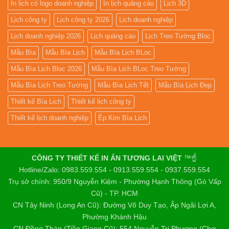
In lịch có logo doanh nghiệp
In lịch quảng cáo
Lịch 3D
Lịch công ty
Lịch công ty 2026
Lịch doanh nghiệp
Lịch doanh nghiệp 2026
Lịch quảng cáo
Lịch Treo Tường Bloc
Mẫu Bìa
Mẫu Bìa Lịch
Mẫu Bìa Lịch BLoc
Mẫu Bìa Lịch Bloc 2026
Mẫu Bìa Lịch BLoc Treo Tường
Mẫu Bìa Lịch Treo Tường
Mẫu Bìa Lịch Tết
Mẫu Bìa Lịch Đẹp
Thiết kế Bìa Lịch
Thiết kế lịch công ty
Thiết kế lịch doanh nghiệp
Ép Kim Bìa Lịch
CÔNG TY THIẾT KẾ IN ẤN TƯƠNG LAI VIỆT
™☝️
Hotline/Zalo: 0983.559.554 - 0913.559.554 - 0937.559.554
Trụ sở chính: 950/9 Nguyễn Kiệm - Phường Hạnh Thông (Gò Vấp
Cũ) - TP. HCM
CN Tây Ninh (Long An Cũ): Đường Võ Duy Tạo, Ấp Ngãi Lợi A,
Phường Khánh Hậu
CN Đồng Tháp (Tiền Giang Cũ): 554 Nguyễn Tri Phương (Chợ