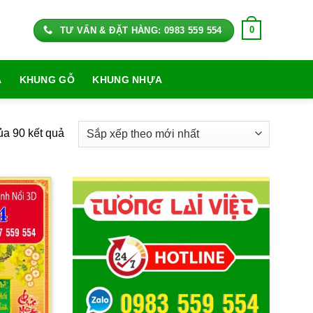
0
TƯ VẤN & ĐẶT HÀNG: 0983 559 554
A
KHUNG GỖ
KHUNG NHỰA
Đã
ủa 90 kết quả
sắp
xếp
theo
mới
nhất