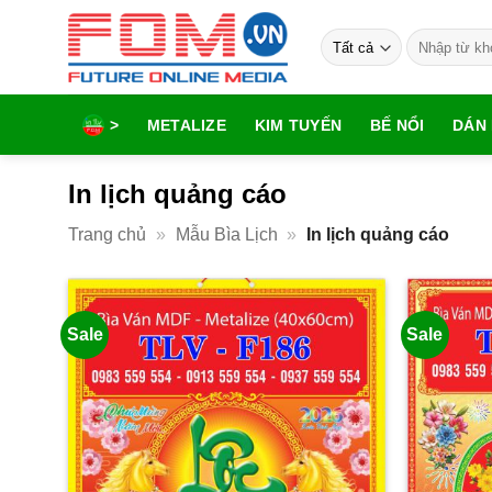
Bỏ
Tìm
qua
kiếm:
nội
dung
>
METALIZE
KIM TUYẾN
BẾ NỔI
DÁN 
In lịch quảng cáo
Trang chủ
»
Mẫu Bìa Lịch
»
In lịch quảng cáo
Sale
Sale