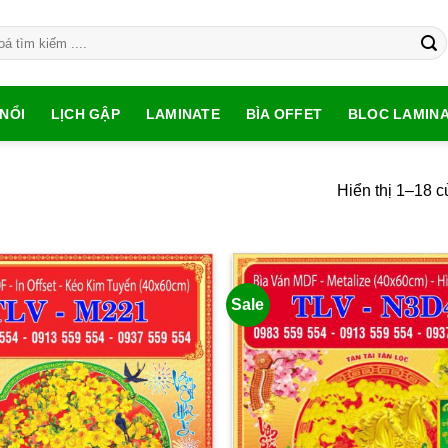
NỔI
LỊCH GẬP
LAMINATE
BÌA OFFET
BLOC LAMIN
Hiển thị 1–18 c
Sale