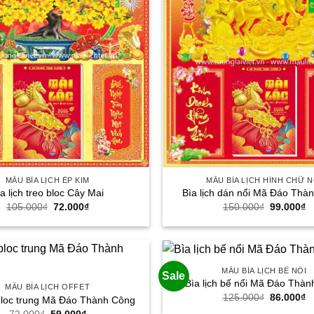
MẪU BÌA LỊCH ÉP KIM
MẪU BÌA LỊCH HÌNH CHỮ N
a lịch treo bloc Cây Mai
Bìa lịch dán nổi Mã Đáo Thà
Giá
Giá
Giá
G
105.000
₫
72.000
₫
150.000
₫
99.000
₫
gốc
hiện
gốc
h
là:
tại
là:
tạ
105.000₫.
là:
150.000₫.
là
72.000₫.
9
MẪU BÌA LỊCH BẾ NỔI
Sale
Bìa lịch bế nổi Mã Đáo Thà
MẪU BÌA LỊCH OFFET
Giá
G
125.000
₫
86.000
₫
 bloc trung Mã Đáo Thành Công
gốc
h
Giá
Giá