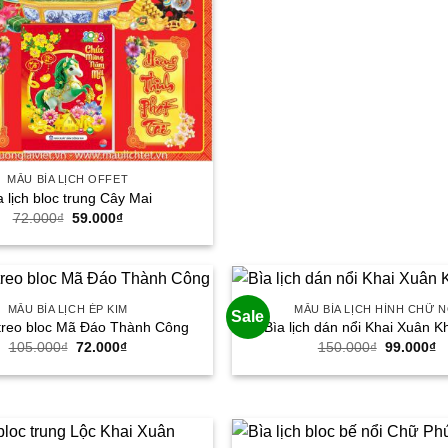
MẪU BÌA LỊCH OFFET
a lịch bloc trung Cây Mai
Giá
Giá
72.000
₫
59.000
₫
gốc
hiện
là:
tại
72.000₫.
là:
59.000₫.
MẪU BÌA LỊCH ÉP KIM
MẪU BÌA LỊCH HÌNH CHỮ N
Sale
h treo bloc Mã Đáo Thành Công
Bìa lịch dán nổi Khai Xuân K
Giá
Giá
Giá
G
105.000
₫
72.000
₫
150.000
₫
99.000
₫
gốc
hiện
gốc
h
là:
tại
là:
tạ
105.000₫.
là:
150.000₫.
là
72.000₫.
9