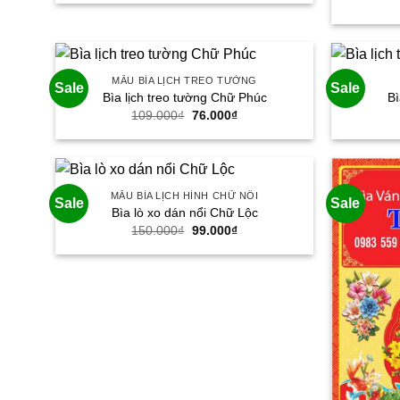
là:
tại
150.000₫.
là:
99.000₫.
MẪU BÌA LỊCH TREO TƯỜNG
Sale
Sale
Bìa lịch treo tường Chữ Phúc
Bì
Giá
Giá
109.000
₫
76.000
₫
gốc
hiện
là:
tại
109.000₫.
là:
76.000₫.
MẪU BÌA LỊCH HÌNH CHỮ NỔI
Sale
Sale
Bìa lò xo dán nổi Chữ Lộc
Giá
Giá
150.000
₫
99.000
₫
gốc
hiện
là:
tại
150.000₫.
là:
99.000₫.