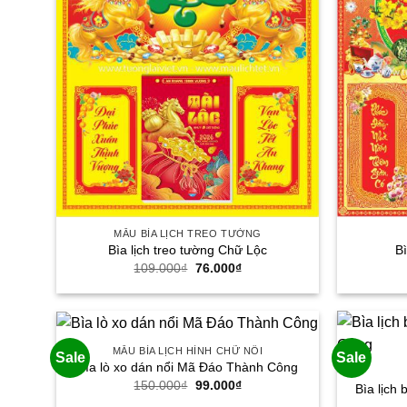
MẪU BÌA LỊCH TREO TƯỜNG
Bìa lịch treo tường Chữ Lộc
Bì
Giá
Giá
109.000
₫
76.000
₫
gốc
hiện
là:
tại
109.000₫.
là:
76.000₫.
MẪU BÌA LỊCH HÌNH CHỮ NỔI
Sale
Sale
Bìa lò xo dán nổi Mã Đáo Thành Công
Giá
Giá
150.000
₫
99.000
₫
Bìa lịch
gốc
hiện