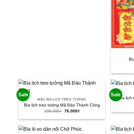
Bì
Sale
Sale
Bìa lịc
MẪU BÌA LỊCH TREO TƯỜNG
Bìa lịch treo tường Mã Đáo Thành Công
Giá
Giá
109.000
₫
76.000
₫
gốc
hiện
là:
tại
109.000₫.
là:
76.000₫.