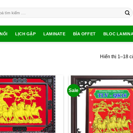
NỔI
LỊCH GẬP
LAMINATE
BÌA OFFET
BLOC LAMIN
Hiển thị 1–18 c
Sale