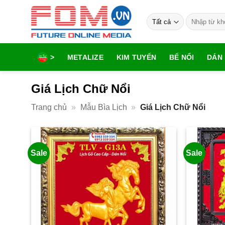
Bỏ
Tìm
qua
kiếm:
nội
dung
>
METALIZE
KIM TUYẾN
BẾ NỔI
DÁN 
Giá Lịch Chữ Nổi
Trang chủ
»
Mẫu Bìa Lịch
»
Giá Lịch Chữ Nổi
Sale
Sale