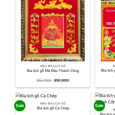
MẪU BÌA LỊCH GỖ
M
Bìa lịc
Bìa lịch gỗ Mã Đáo Thành Công
Giá
Giá
850.000
₫
650.000
₫
gốc
hiện
là:
tại
850.000₫.
là:
650.000₫.
MẪU BÌA LỊCH GỖ
Sale
Sale
Bìa lịch gỗ Cá Chép
M
Bìa lịch