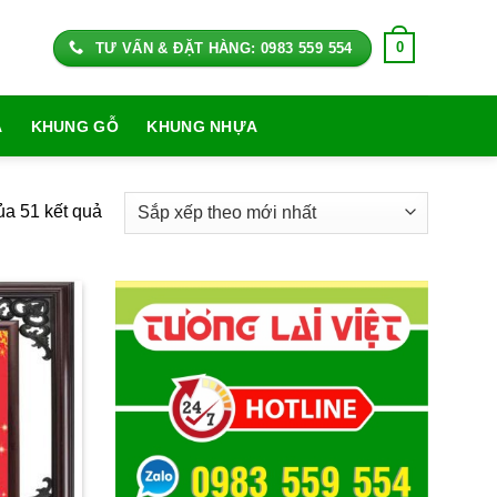
0
TƯ VẤN & ĐẶT HÀNG: 0983 559 554
A
KHUNG GỖ
KHUNG NHỰA
Đã
ủa 51 kết quả
sắp
xếp
theo
mới
nhất