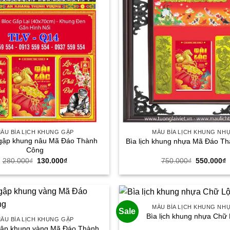
ẪU BÌA LỊCH KHUNG GẬP
MẪU BÌA LỊCH KHUNG NH
h gập khung nâu Mã Đáo Thành
Bìa lịch khung nhựa Mã Đáo T
Công
Giá
Giá
Giá
G
280.000
₫
130.000
₫
750.000
₫
550.000
₫
gốc
hiện
gốc
h
là:
tại
là:
t
280.000₫.
là:
750.000₫.
l
130.000₫.
5
MẪU BÌA LỊCH KHUNG NH
Sale
Bìa lịch khung nhựa Chữ
ẪU BÌA LỊCH KHUNG GẬP
 gập khung vàng Mã Đáo Thành