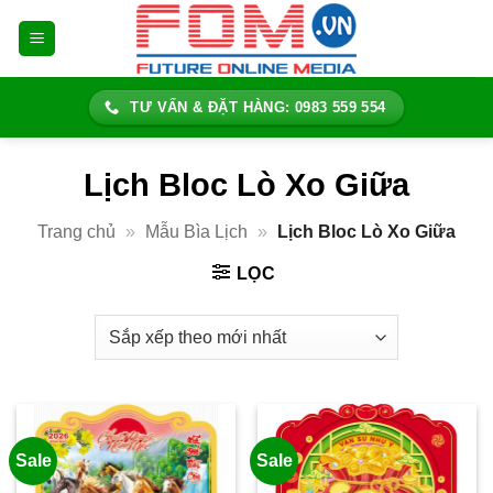
Bỏ
qua
nội
dung
TƯ VẤN & ĐẶT HÀNG: 0983 559 554
Lịch Bloc Lò Xo Giữa
Trang chủ
»
Mẫu Bìa Lịch
»
Lịch Bloc Lò Xo Giữa
LỌC
Sale
Sale