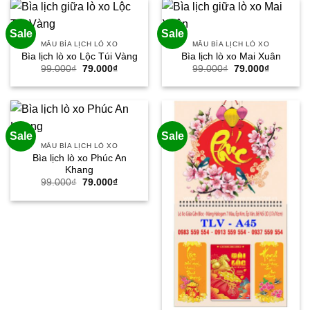
79.000₫.
79.000₫.
Sale
Sale
MẪU BÌA LỊCH LÒ XO
MẪU BÌA LỊCH LÒ XO
Bìa lịch lò xo Lộc Túi Vàng
Bìa lịch lò xo Mai Xuân
Giá
Giá
Giá
Giá
99.000
₫
79.000
₫
99.000
₫
79.000
₫
gốc
hiện
gốc
hiện
là:
tại
là:
tại
99.000₫.
là:
99.000₫.
là:
79.000₫.
79.000₫.
Sale
Sale
MẪU BÌA LỊCH LÒ XO
Bìa lịch lò xo Phúc An
Khang
Giá
Giá
99.000
₫
79.000
₫
gốc
hiện
là:
tại
99.000₫.
là:
79.000₫.