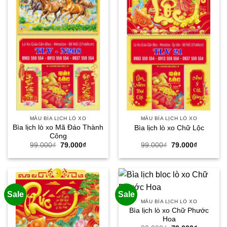
MẪU BÌA LỊCH LÒ XO
MẪU BÌA LỊCH LÒ XO
Bìa lịch lò xo Mã Đáo Thành
Bìa lịch lò xo Chữ Lộc
Công
Giá
Giá
Giá
Giá
99.000
₫
79.000
₫
99.000
₫
79.000
₫
gốc
hiện
gốc
hiện
là:
tại
là:
tại
99.000₫.
là:
99.000₫.
là:
79.000₫.
79.000₫.
Sale
Sale
MẪU BÌA LỊCH LÒ XO
Bìa lịch lò xo Chữ Phước
Hoa