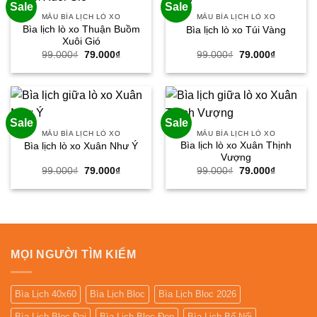
Sale
Sale
MẪU BÌA LỊCH LÒ XO
MẪU BÌA LỊCH LÒ XO
Bìa lịch lò xo Thuận Buồm
Bìa lịch lò xo Túi Vàng
Xuôi Gió
Giá
Giá
Giá
Giá
99.000
₫
79.000
₫
99.000
₫
79.000
₫
gốc
hiện
gốc
hiện
là:
tại
là:
tại
99.000₫.
là:
99.000₫.
là:
79.000₫.
79.000₫.
Sale
Sale
MẪU BÌA LỊCH LÒ XO
MẪU BÌA LỊCH LÒ XO
Bìa lịch lò xo Xuân Thịnh
Bìa lịch lò xo Xuân Như Ý
Vượng
Giá
Giá
Giá
Giá
99.000
₫
79.000
₫
99.000
₫
79.000
₫
gốc
hiện
gốc
hiện
là:
tại
là:
tại
99.000₫.
là:
99.000₫.
là:
79.000₫.
79.000₫.
MỌI NGƯỜI TÌM KIẾM
Bìa Lịch 40x60
Bìa Lịch Bloc
Bìa Lịch Bloc 2026
Bìa Lịch Bloc Đại
Bìa Lịch Bloc Đẹp
Bìa Lịch Bế Nổi