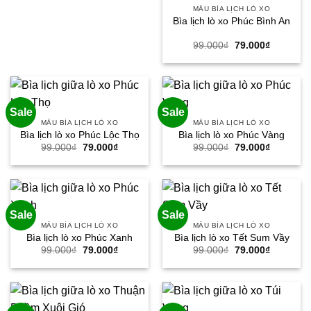
MẪU BÌA LỊCH LÒ XO
Bìa lịch lò xo Phúc Bình An
Giá
Giá
99.000
₫
79.000
₫
gốc
hiện
là:
tại
99.000₫.
là:
79.000₫.
Sale
Sale
MẪU BÌA LỊCH LÒ XO
MẪU BÌA LỊCH LÒ XO
Bìa lịch lò xo Phúc Lộc Thọ
Bìa lịch lò xo Phúc Vàng
Giá
Giá
Giá
Giá
99.000
₫
79.000
₫
99.000
₫
79.000
₫
gốc
hiện
gốc
hiện
là:
tại
là:
tại
99.000₫.
là:
99.000₫.
là:
79.000₫.
79.000₫.
Sale
Sale
MẪU BÌA LỊCH LÒ XO
MẪU BÌA LỊCH LÒ XO
Bìa lịch lò xo Phúc Xanh
Bìa lịch lò xo Tết Sum Vầy
Giá
Giá
Giá
Giá
99.000
₫
79.000
₫
99.000
₫
79.000
₫
gốc
hiện
gốc
hiện
là:
tại
là:
tại
99.000₫.
là:
99.000₫.
là:
79.000₫.
79.000₫.