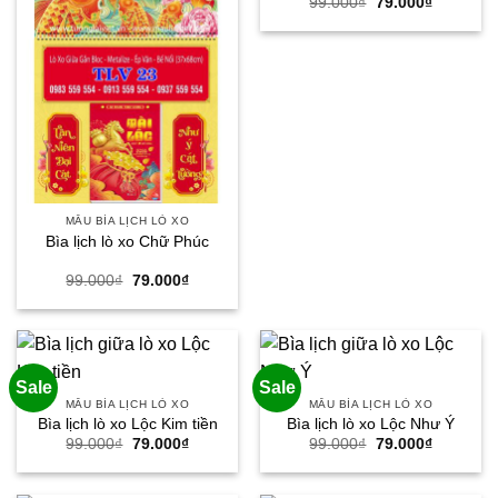
Giá
Giá
99.000
₫
79.000
₫
gốc
hiện
là:
tại
99.000₫.
là:
79.000₫.
MẪU BÌA LỊCH LÒ XO
Bìa lịch lò xo Chữ Phúc
Giá
Giá
99.000
₫
79.000
₫
gốc
hiện
là:
tại
99.000₫.
là:
79.000₫.
Sale
Sale
MẪU BÌA LỊCH LÒ XO
MẪU BÌA LỊCH LÒ XO
Bìa lịch lò xo Lộc Kim tiền
Bìa lịch lò xo Lộc Như Ý
Giá
Giá
Giá
Giá
99.000
₫
79.000
₫
99.000
₫
79.000
₫
gốc
hiện
gốc
hiện
là:
tại
là:
tại
99.000₫.
là:
99.000₫.
là: