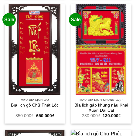
300.000₫.
là:
750.000₫.
là:
150.000₫.
550.000
Sale
Sale
MẪU BÌA LỊCH GỖ
MẪU BÌA LỊCH KHUNG GẬP
Bìa lịch gập khung nâu Khai
Bìa lịch gỗ Chữ Phát Lộc
Xuân Đại Cát
Giá
Giá
Giá
Giá
850.000
₫
650.000
₫
280.000
₫
130.000
₫
gốc
hiện
gốc
hiện
là:
tại
là:
tại
850.000₫.
là:
280.000₫.
là:
650.000₫.
130.000