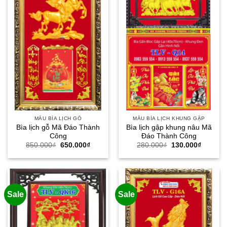
MẪU BÌA LỊCH GỖ
MẪU BÌA LỊCH KHUNG GẬP
Bìa lịch gỗ Mã Đáo Thành
Bìa lịch gập khung nâu Mã
Công
Đáo Thành Công
Giá
Giá
Giá
Giá
850.000
₫
650.000
₫
280.000
₫
130.000
₫
gốc
hiện
gốc
hiện
là:
tại
là:
tại
850.000₫.
là:
280.000₫.
là:
650.000₫.
130.000
Sale
Sale