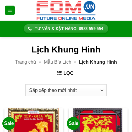
Bỏ
qua
nội
dung
TƯ VẤN & ĐẶT HÀNG: 0983 559 554
Lịch Khung Hình
Trang chủ
»
Mẫu Bìa Lịch
»
Lịch Khung Hình
LỌC
Sale
Sale