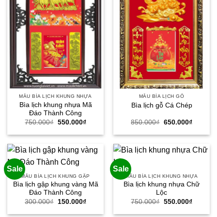
MẪU BÌA LỊCH KHUNG NHỰA
MẪU BÌA LỊCH GỖ
Bìa lịch khung nhựa Mã
Bìa lịch gỗ Cá Chép
Đáo Thành Công
Giá
Giá
Giá
Giá
750.000
₫
550.000
₫
850.000
₫
650.000
₫
gốc
hiện
gốc
hiện
là:
tại
là:
tại
750.000₫.
là:
850.000₫.
là:
550.000₫.
650.000
Sale
Sale
MẪU BÌA LỊCH KHUNG GẬP
MẪU BÌA LỊCH KHUNG NHỰA
Bìa lịch gập khung vàng Mã
Bìa lịch khung nhựa Chữ
Đáo Thành Công
Lộc
Giá
Giá
Giá
Giá
300.000
₫
150.000
₫
750.000
₫
550.000
₫
gốc
hiện
gốc
hiện
là:
tại
là:
tại