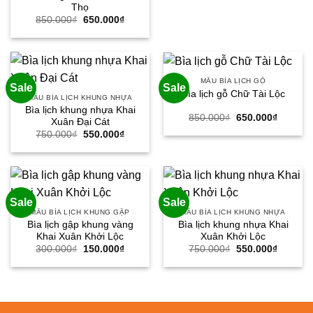
Thọ
Giá
Giá
850.000
₫
650.000
₫
gốc
hiện
là:
tại
850.000₫.
là:
650.000₫.
MẪU BÌA LỊCH GỖ
Sale
Sale
Bìa lịch gỗ Chữ Tài Lộc
MẪU BÌA LỊCH KHUNG NHỰA
Bìa lịch khung nhựa Khai
Giá
Giá
850.000
₫
650.000
₫
Xuân Đại Cát
gốc
hiện
Giá
Giá
750.000
₫
550.000
₫
là:
tại
gốc
hiện
850.000₫.
là:
là:
tại
650.000
750.000₫.
là:
550.000₫.
Sale
Sale
MẪU BÌA LỊCH KHUNG GẬP
MẪU BÌA LỊCH KHUNG NHỰA
Bìa lịch gập khung vàng
Bìa lịch khung nhựa Khai
Khai Xuân Khởi Lộc
Xuân Khởi Lộc
Giá
Giá
Giá
Giá
300.000
₫
150.000
₫
750.000
₫
550.000
₫
gốc
hiện
gốc
hiện
là:
tại
là:
tại
300.000₫.
là:
750.000₫.
là:
150.000₫.
550.000