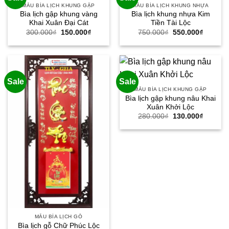
MẪU BÌA LỊCH KHUNG GẬP
MẪU BÌA LỊCH KHUNG NHỰA
Bìa lịch gập khung vàng
Bìa lịch khung nhựa Kim
Khai Xuân Đại Cát
Tiền Tài Lộc
Giá
Giá
Giá
Giá
300.000
₫
150.000
₫
750.000
₫
550.000
₫
gốc
hiện
gốc
hiện
là:
tại
là:
tại
300.000₫.
là:
750.000₫.
là:
150.000₫.
550.000
Sale
Sale
MẪU BÌA LỊCH KHUNG GẬP
Bìa lịch gập khung nâu Khai
Xuân Khởi Lộc
Giá
Giá
280.000
₫
130.000
₫
gốc
hiện
là:
tại
280.000₫.
là:
130.000
MẪU BÌA LỊCH GỖ
Bìa lịch gỗ Chữ Phúc Lộc