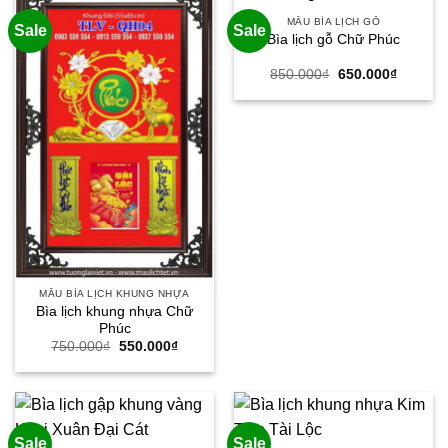
MẪU BÌA LỊCH GỖ
Sale
Sale
Bìa lịch gỗ Chữ Phúc
Giá
Giá
850.000
₫
650.000
₫
gốc
hiện
là:
tại
850.000₫.
là:
650.000
MẪU BÌA LỊCH KHUNG NHỰA
Bìa lịch khung nhựa Chữ
Phúc
Giá
Giá
750.000
₫
550.000
₫
gốc
hiện
là:
tại
750.000₫.
là:
550.000₫.
Sale
Sale