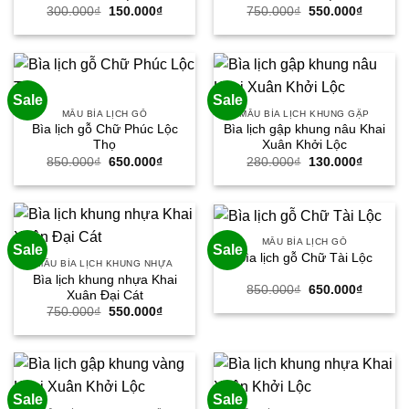
Giá
Giá
Giá
Giá
300.000
₫
150.000
₫
750.000
₫
550.000
₫
gốc
hiện
gốc
hiện
là:
tại
là:
tại
300.000₫.
là:
750.000₫.
là:
150.000₫.
550.000
Sale
Sale
MẪU BÌA LỊCH GỖ
MẪU BÌA LỊCH KHUNG GẬP
Bìa lịch gỗ Chữ Phúc Lộc
Bìa lịch gập khung nâu Khai
Thọ
Xuân Khởi Lộc
Giá
Giá
Giá
Giá
850.000
₫
650.000
₫
280.000
₫
130.000
₫
gốc
hiện
gốc
hiện
là:
tại
là:
tại
850.000₫.
là:
280.000₫.
là:
650.000₫.
130.000
MẪU BÌA LỊCH GỖ
Sale
Sale
Bìa lịch gỗ Chữ Tài Lộc
MẪU BÌA LỊCH KHUNG NHỰA
Bìa lịch khung nhựa Khai
Giá
Giá
850.000
₫
650.000
₫
Xuân Đại Cát
gốc
hiện
Giá
Giá
750.000
₫
550.000
₫
là:
tại
gốc
hiện
850.000₫.
là:
là:
tại
650.000
750.000₫.
là:
550.000₫.
Sale
Sale