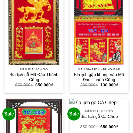
MẪU BÌA LỊCH GỖ
MẪU BÌA LỊCH KHUNG GẬP
Bìa lịch gỗ Mã Đáo Thành
Bìa lịch gập khung nâu Mã
Công
Đáo Thành Công
Giá
Giá
Giá
Giá
850.000
₫
650.000
₫
280.000
₫
130.000
₫
gốc
hiện
gốc
hiện
là:
tại
là:
tại
850.000₫.
là:
280.000₫.
là:
650.000₫.
130.000
MẪU BÌA LỊCH GỖ
Sale
Sale
Bìa lịch gỗ Cá Chép
Giá
Giá
850.000
₫
650.000
₫
gốc
hiện