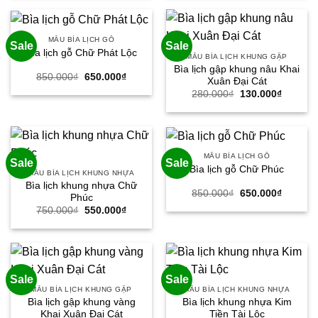
300.000₫.
là:
750.000₫.
là:
150.000₫.
550.000
MẪU BÌA LỊCH GỖ
Sale
Sale
Bìa lịch gỗ Chữ Phát Lộc
MẪU BÌA LỊCH KHUNG GẬP
Bìa lịch gập khung nâu Khai
Giá
Giá
850.000
₫
650.000
₫
Xuân Đại Cát
gốc
hiện
Giá
Giá
280.000
₫
130.000
₫
là:
tại
gốc
hiện
850.000₫.
là:
là:
tại
650.000₫.
280.000₫.
là:
130.000
MẪU BÌA LỊCH GỖ
Sale
Sale
Bìa lịch gỗ Chữ Phúc
MẪU BÌA LỊCH KHUNG NHỰA
Bìa lịch khung nhựa Chữ
Giá
Giá
850.000
₫
650.000
₫
Phúc
gốc
hiện
Giá
Giá
750.000
₫
550.000
₫
là:
tại
gốc
hiện
850.000₫.
là:
là:
tại
650.000
750.000₫.
là:
550.000₫.
Sale
Sale
MẪU BÌA LỊCH KHUNG GẬP
MẪU BÌA LỊCH KHUNG NHỰA
Bìa lịch gập khung vàng
Bìa lịch khung nhựa Kim
Khai Xuân Đại Cát
Tiền Tài Lộc