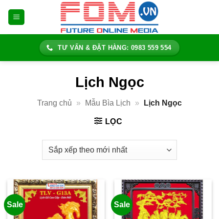
Bỏ
qua
nội
dung
TƯ VẤN & ĐẶT HÀNG: 0983 559 554
Lịch Ngọc
Trang chủ
»
Mẫu Bìa Lịch
»
Lịch Ngọc
LỌC
Sale
Sale