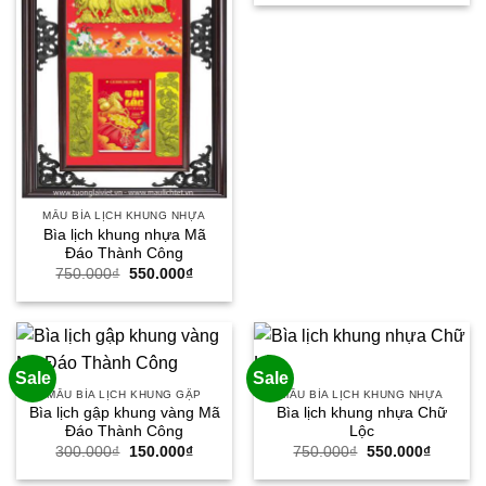
là:
tại
850.000₫.
là:
650.000
MẪU BÌA LỊCH KHUNG NHỰA
Bìa lịch khung nhựa Mã
Đáo Thành Công
Giá
Giá
750.000
₫
550.000
₫
gốc
hiện
là:
tại
750.000₫.
là:
550.000₫.
Sale
Sale
MẪU BÌA LỊCH KHUNG GẬP
MẪU BÌA LỊCH KHUNG NHỰA
Bìa lịch gập khung vàng Mã
Bìa lịch khung nhựa Chữ
Đáo Thành Công
Lộc
Giá
Giá
Giá
Giá
300.000
₫
150.000
₫
750.000
₫
550.000
₫
gốc
hiện
gốc
hiện
là:
tại
là:
tại