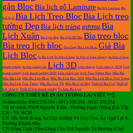
gắn Bloc
Bìa lịch gỗ Laminate
Bìa lịch Laminas
Bìa
Bìa Lịch Treo Bloc
Bìa Lịch treo
lịch là gì
tường Đẹp
Bìa
Bìa lịch tráng gương
Lịch Xuân
Bìa treo bloc
Bìa Lịch Đẹp
Bìa Lịch Để Bàn
Bìa treo lịch bloc
Giá Bìa
Gia Công Bìa Lịch BLoc
Lịch Bloc
In Bìa Lịch
In lịch có logo
In lịch có logo công ty
In lịch có logo
Lịch 3D
doanh nghiệp
In lịch quảng cáo
Lịch công ty
Lịch công ty 2026
Lịch
doanh nghiệp
Lịch doanh nghiệp 2026
Lịch quảng cáo
Lịch Treo Tường Bloc
Mẫu Bìa
Mẫu Bìa Lịch
Mẫu Bìa Lịch BLoc
Mẫu Bìa Lịch Bloc 2026
Mẫu Bìa Lịch BLoc Treo Tường
Mẫu Bìa Lịch Treo Tường
Mẫu Bìa Lịch Tết
Mẫu Bìa Lịch Đẹp
Thiết kế Bìa Lịch
Thiết kế
lịch công ty
Thiết kế lịch doanh nghiệp
Ép Kim Bìa Lịch
CÔNG TY THIẾT KẾ IN ẤN TƯƠNG LAI VIỆT
™☝️
Hotline/Zalo: 0983.559.554 - 0913.559.554 - 0937.559.554
Trụ sở chính: 950/9 Nguyễn Kiệm - Phường Hạnh Thông (Gò Vấp
Cũ) - TP. HCM
CN Tây Ninh (Long An Cũ): Đường Võ Duy Tạo, Ấp Ngãi Lợi A,
Phường Khánh Hậu
CN Đồng Tháp (Tiền Giang Cũ): 554 Nguyễn Tri Phương (Chợ