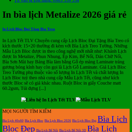
Tư vấn & Đặt hàng: 0983 559 554
In bìa lịch Metalize 2026 giá rẻ
In Lịch Bloc Đại Tặng Bìa Treo
In Lịch Tết TLV Chuyên cung cấp Lịch Bloc Đại Tặng Bìa Treo có
kích thước 15×20 thường đi kèm với Bìa Lịch Treo Tường. Những
Mẫu Lịch Bloc được in theo công nghệ mới nhất như: Khánh Lịch
được In Metalize, Phun Nhung, Ép Kim, Bế Nổi, Dán Chữ Nổi,
Bìa Sơn Mài hay Bảng Bìa làm bằng Gỗ ép màng Laminate tráng
gương bóng kính hay còn gọi là Lịch Gỗ Laminate. Giá Lịch Bloc
Treo Tường phụ thuộc vào số lượng In Lịch Tết và chất lượng In
Lịch Bloc tuỳ theo nhà cung cấp Mẫu Lịch Tết, cũng như kích
thước Bloc sẽ có giá khác nhau. Ruột Bloc in giấy Couche matt
60.2gsm, Túi đựng [...]
MỌI NGƯỜI TÌM KIẾM
Bìa Lịch
Bìa Lịch 40x60
Bìa Lịch Bloc
Bìa Lịch Bloc 2026
Bìa Lịch Bloc Đại
Bloc Đẹp
Bìa Lịch
Bìa Lịch Bế Nổi
Bìa Lịch Bế Nổi 3D