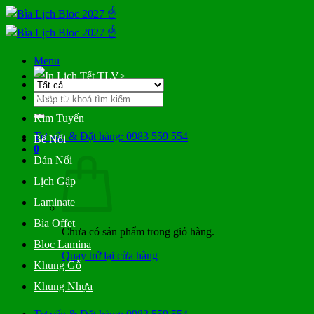
Bỏ
qua
nội
dung
Menu
>
Tìm
Metalize
kiếm:
Kim Tuyến
Tư vấn & Đặt hàng: 0983 559 554
Bế Nổi
0
Dán Nổi
Lịch Gập
Laminate
Bìa Offet
Chưa có sản phẩm trong giỏ hàng.
Bloc Lamina
Quay trở lại cửa hàng
Khung Gỗ
Khung Nhựa